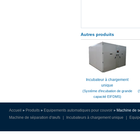
Autres produits
Incubateur à chargement
unique
(Système d'incubation de grande
(
capacité EIFDMS)
Accueil
»
Produits
»
Equipements automatiques pour couvoir
» Machine de s
Machine de séparation d'œufs
|
Incubateurs à chargement unique
|
Equip