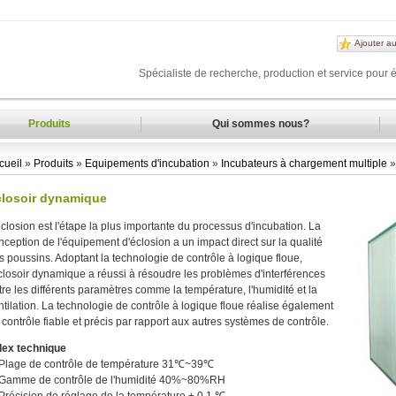
Ajouter au
Spécialiste de recherche, production et service pour 
Produits
Qui sommes nous?
cueil
»
Produits
»
Equipements d'incubation
»
Incubateurs à chargement multiple
»
closoir dynamique
éclosion est l'étape la plus importante du processus d'incubation. La
nception de l'équipement d'éclosion a un impact direct sur ​​la qualité
s poussins. Adoptant la technologie de contrôle à logique floue,
éclosoir dynamique a réussi à résoudre les problèmes d'interférences
tre les différents paramètres comme la température, l'humidité et la
ntilation. La technologie de contrôle à logique floue réalise également
 contrôle fiable et précis par rapport aux autres systèmes de contrôle.
dex technique
 Plage de contrôle de température 31℃~39℃
 Gamme de contrôle de l'humidité 40%~80%RH