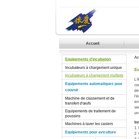
Accueil
Ac
Equipements d'incubation
Incubateurs à chargement unique
E
Incubateurs à chargement multiple
L'
Equipements automatiques pour
co
couvoir
de
l'
Machine de classement et de
en
transfert d'œufs
ve
Equipements de traitement de
un
poussins
In
Machines à laver les casiers
1.
Equipements pour aviculture
2.