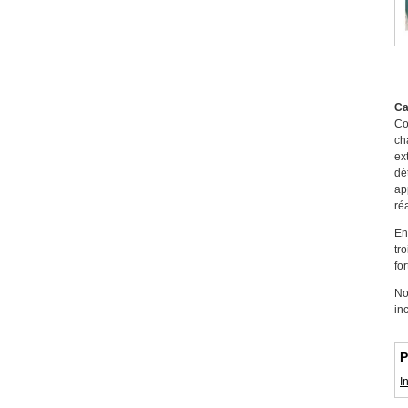
Ca
Co
ch
ex
dé
ap
réa
En
tr
fo
No
in
P
I