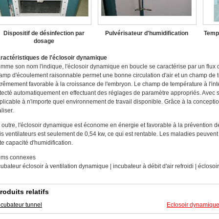
Dispositif de désinfection par
Pulvérisateur d'humidification
Tempé
dosage
ractéristiques de l'éclosoir dynamique
mme son nom l'indique, l'éclosoir dynamique en boucle se caractérise par un flux d
amp d'écoulement raisonnable permet une bonne circulation d'air et un champ de t
trêmement favorable à la croissance de l'embryon. Le champ de température à l'intérie
tecté automatiquement en effectuant des réglages de paramètre appropriés. Avec so
plicable à n'importe quel environnement de travail disponible. Grâce à la conception,
liser.
 outre, l'éclosoir dynamique est économe en énergie et favorable à la prévention 
ois ventilateurs est seulement de 0,54 kw, ce qui est rentable. Les maladies peuvent
rte capacité d'humidification.
ms connexes
cubateur éclosoir à ventilation dynamique | incubateur à débit d'air refroidi | écloso
roduits relatifs
ncubateur tunnel
Eclosoir dynamiqu