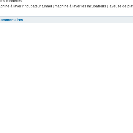
ms connexes
chine à laver l'incubateur tunnel | machine à laver les incubateurs | laveuse de pl
Commentaires