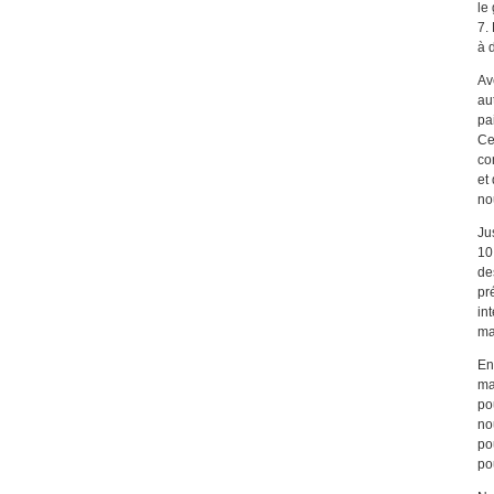
le
7.
à 
Av
au
pa
Ce
co
et
no
Ju
10
de
pr
in
mat
En
ma
po
no
po
po