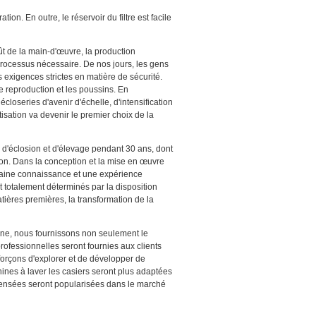
ion. En outre, le réservoir du filtre est facile
t de la main-d'œuvre, la production
rocessus nécessaire. De nos jours, les gens
s exigences strictes en matière de sécurité.
de reproduction et les poussins. En
closeries d'avenir d'échelle, d'intensification
isation va devenir le premier choix de la
'éclosion et d'élevage pendant 30 ans, dont
on. Dans la conception et la mise en œuvre
taine connaissance et une expérience
t totalement déterminés par la disposition
tières premières, la transformation de la
ne, nous fournissons non seulement le
professionnelles seront fournies aux clients
fforçons d'explorer et de développer de
ines à laver les casiers seront plus adaptées
s pensées seront popularisées dans le marché