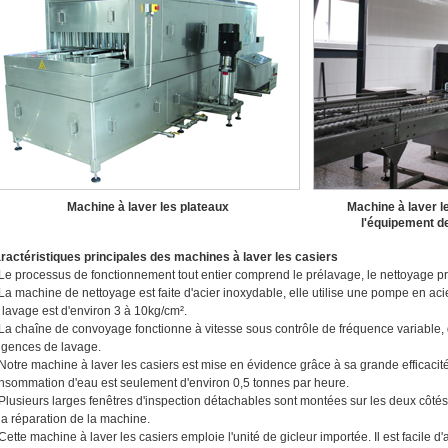
Machine à laver les plateaux
Machine à laver 
l'équipement d
ractéristiques principales des machines à laver les casiers
 Le processus de fonctionnement tout entier comprend le prélavage, le nettoyage pri
 La machine de nettoyage est faite d'acier inoxydable, elle utilise une pompe en ac
 lavage est d'environ 3 à 10kg/cm².
 La chaîne de convoyage fonctionne à vitesse sous contrôle de fréquence variable,
igences de lavage.
 Notre machine à laver les casiers est mise en évidence grâce à sa grande efficacit
nsommation d'eau est seulement d'environ 0,5 tonnes par heure.
 Plusieurs larges fenêtres d'inspection détachables sont montées sur les deux côtés 
 la réparation de la machine.
 Cette machine à laver les casiers emploie l'unité de gicleur importée. Il est facile d