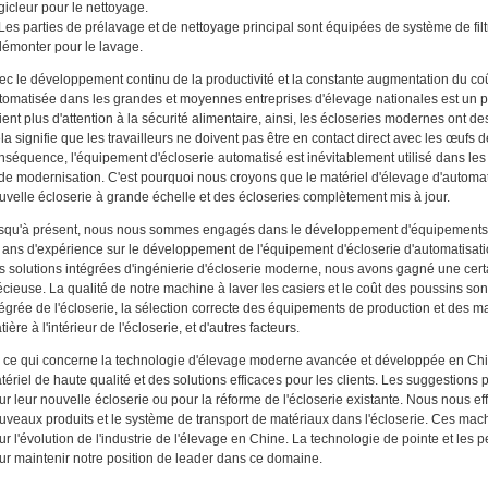
 gicleur pour le nettoyage.
 Les parties de prélavage et de nettoyage principal sont équipées de système de filtrat
démonter pour le lavage.
ec le développement continu de la productivité et la constante augmentation du coû
tomatisée dans les grandes et moyennes entreprises d'élevage nationales est un p
ient plus d'attention à la sécurité alimentaire, ainsi, les écloseries modernes ont de
la signifie que les travailleurs ne doivent pas être en contact direct avec les œufs 
nséquence, l'équipement d'écloserie automatisé est inévitablement utilisé dans les é
 de modernisation. C'est pourquoi nous croyons que le matériel d'élevage d'automat
uvelle écloserie à grande échelle et des écloseries complètement mis à jour.
squ'à présent, nous nous sommes engagés dans le développement d'équipements d
 ans d'expérience sur le développement de l'équipement d'écloserie d'automatisati
s solutions intégrées d'ingénierie d'écloserie moderne, nous avons gagné une cer
écieuse. La qualité de notre machine à laver les casiers et le coût des poussins son
tégrée de l'écloserie, la sélection correcte des équipements de production et des ma
ière à l'intérieur de l'écloserie, et d'autres facteurs.
 ce qui concerne la technologie d'élevage moderne avancée et développée en Chi
tériel de haute qualité et des solutions efficaces pour les clients. Les suggestions 
ur leur nouvelle écloserie ou pour la réforme de l'écloserie existante. Nous nous e
uveaux produits et le système de transport de matériaux dans l'écloserie. Ces mach
ur l'évolution de l'industrie de l'élevage en Chine. La technologie de pointe et le
ur maintenir notre position de leader dans ce domaine.