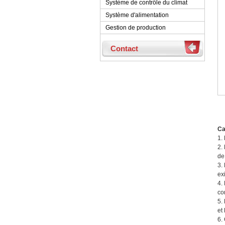
Système de contrôle du climat
Système d'alimentation
Gestion de production
Contact
Ca
1.
2.
de
3.
ex
4.
co
5.
et
6.