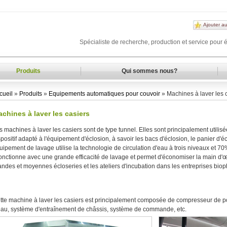
Ajouter au
Spécialiste de recherche, production et service pour 
Produits
Qui sommes nous?
cueil
»
Produits
»
Equipements automatiques pour couvoir
» Machines à laver les 
chines à laver les casiers
s machines à laver les casiers sont de type tunnel. Elles sont principalement utilisé
spositif adapté à l'équipement d'éclosion, à savoir les bacs d'éclosion, le panier d'éc
uipement de lavage utilise la technologie de circulation d'eau à trois niveaux et 70
 fonctionne avec une grande efficacité de lavage et permet d'économiser la main d'œu
andes et moyennes écloseries et les ateliers d'incubation dans les entreprises bi
tte machine à laver les casiers est principalement composée de compresseur de po
eau, système d'entraînement de châssis, système de commande, etc.